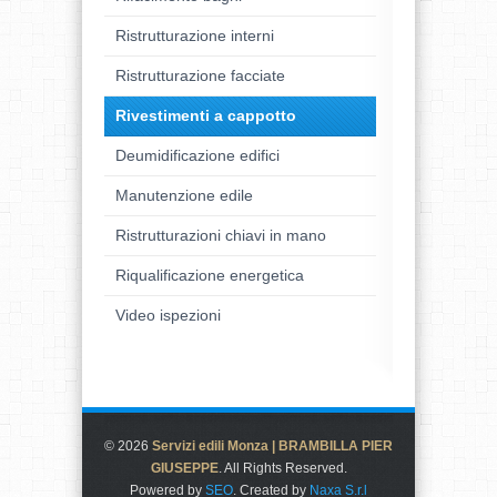
Ristrutturazione interni
Ristrutturazione facciate
Rivestimenti a cappotto
Deumidificazione edifici
Manutenzione edile
Ristrutturazioni chiavi in mano
Riqualificazione energetica
Video ispezioni
© 2026
Servizi edili Monza | BRAMBILLA PIER
GIUSEPPE
. All Rights Reserved.
Powered by
SEO
. Created by
Naxa S.r.l