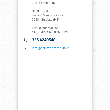
20876 Ornago (MB)
SEDE LEGALE
via Don Mario Ciceri 29
20884 Sulbiate (MB)
p.iva 02605500962
c.f. BRMPGS68D12M052M
335 6249548
info@​ediliziabrambilla.it