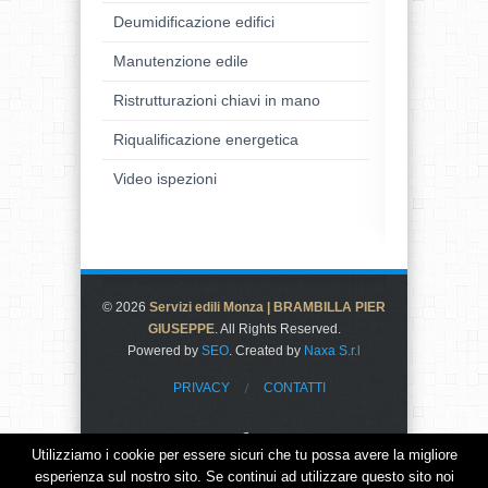
Deumidificazione edifici
Manutenzione edile
Ristrutturazioni chiavi in mano
Riqualificazione energetica
Video ispezioni
© 2026
Servizi edili Monza | BRAMBILLA PIER
GIUSEPPE
. All Rights Reserved.
Powered by
SEO
. Created by
Naxa S.r.l
PRIVACY
CONTATTI
F
Utilizziamo i cookie per essere sicuri che tu possa avere la migliore
esperienza sul nostro sito. Se continui ad utilizzare questo sito noi